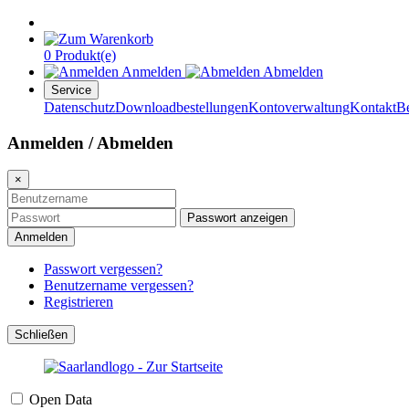
0 Produkt(e)
Anmelden
Abmelden
Service
Datenschutz
Downloadbestellungen
Kontoverwaltung
Kontakt
B
Anmelden / Abmelden
×
Passwort anzeigen
Anmelden
Passwort vergessen?
Benutzername vergessen?
Registrieren
Schließen
Open Data