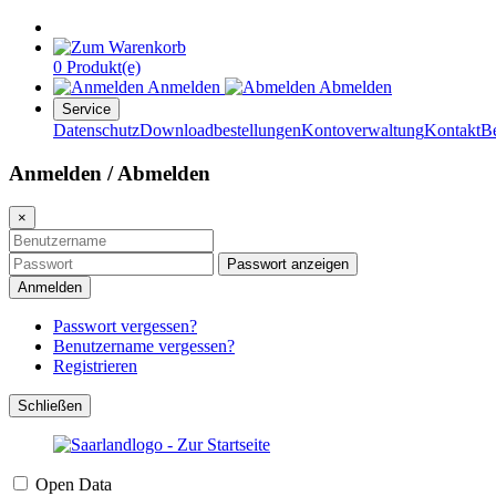
0 Produkt(e)
Anmelden
Abmelden
Service
Datenschutz
Downloadbestellungen
Kontoverwaltung
Kontakt
B
Anmelden / Abmelden
×
Passwort anzeigen
Anmelden
Passwort vergessen?
Benutzername vergessen?
Registrieren
Schließen
Open Data