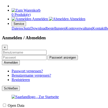
0 Produkt(e)
Anmelden
Abmelden
Service
Datenschutz
Downloadbestellungen
Kontoverwaltung
Kontakt
B
Anmelden / Abmelden
×
Passwort anzeigen
Anmelden
Passwort vergessen?
Benutzername vergessen?
Registrieren
Schließen
Open Data