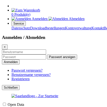
0 Produkt(e)
Anmelden
Abmelden
Service
Datenschutz
Downloadbestellungen
Kontoverwaltung
Kontakt
B
Anmelden / Abmelden
×
Passwort anzeigen
Anmelden
Passwort vergessen?
Benutzername vergessen?
Registrieren
Schließen
Open Data