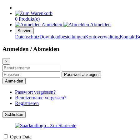
0 Produkt(e)
Anmelden
Abmelden
Service
Datenschutz
Downloadbestellungen
Kontoverwaltung
Kontakt
B
Anmelden / Abmelden
×
Passwort anzeigen
Anmelden
Passwort vergessen?
Benutzername vergessen?
Registrieren
Schließen
Open Data