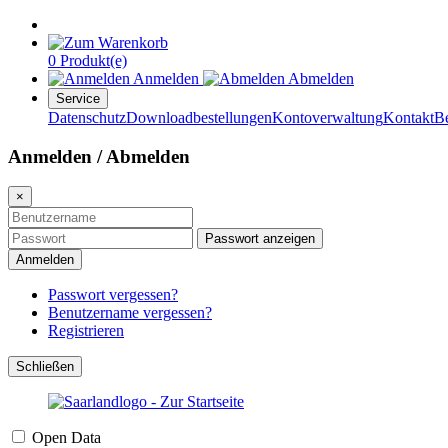
0 Produkt(e)
Anmelden
Abmelden
Service
Datenschutz
Downloadbestellungen
Kontoverwaltung
Kontakt
B
Anmelden / Abmelden
×
Passwort anzeigen
Anmelden
Passwort vergessen?
Benutzername vergessen?
Registrieren
Schließen
Open Data