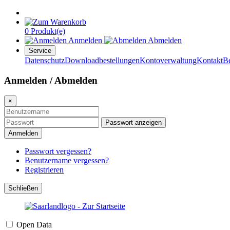
0 Produkt(e)
Anmelden
Abmelden
Service
Datenschutz
Downloadbestellungen
Kontoverwaltung
Kontakt
B
Anmelden / Abmelden
×
Passwort anzeigen
Anmelden
Passwort vergessen?
Benutzername vergessen?
Registrieren
Schließen
Open Data