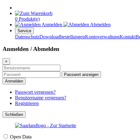
0 Produkt(e)
Anmelden
Abmelden
Service
Datenschutz
Downloadbestellungen
Kontoverwaltung
Kontakt
B
Anmelden / Abmelden
×
Passwort anzeigen
Anmelden
Passwort vergessen?
Benutzername vergessen?
Registrieren
Schließen
Open Data