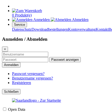
0 Produkt(e)
Anmelden
Abmelden
Service
Datenschutz
Downloadbestellungen
Kontoverwaltung
Kontakt
B
Anmelden / Abmelden
×
Passwort anzeigen
Anmelden
Passwort vergessen?
Benutzername vergessen?
Registrieren
Schließen
Open Data