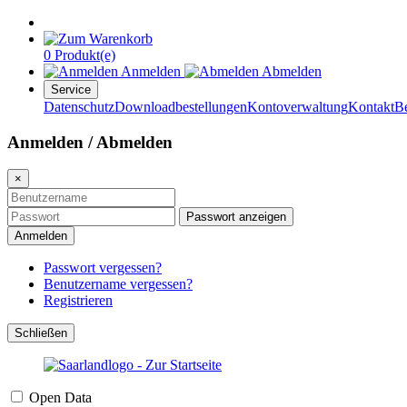
0 Produkt(e)
Anmelden
Abmelden
Service
Datenschutz
Downloadbestellungen
Kontoverwaltung
Kontakt
B
Anmelden / Abmelden
×
Passwort anzeigen
Anmelden
Passwort vergessen?
Benutzername vergessen?
Registrieren
Schließen
Open Data