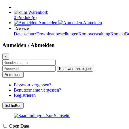
0 Produkt(e)
Anmelden
Abmelden
Service
Datenschutz
Downloadbestellungen
Kontoverwaltung
Kontakt
B
Anmelden / Abmelden
×
Passwort anzeigen
Anmelden
Passwort vergessen?
Benutzername vergessen?
Registrieren
Schließen
Open Data