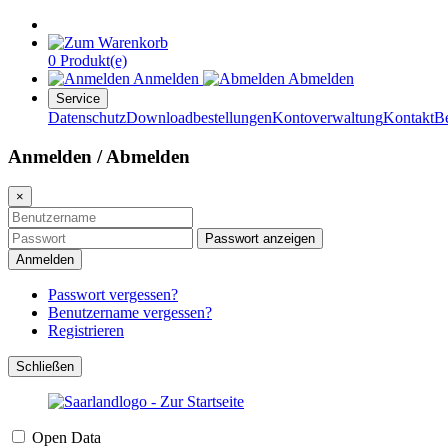
0 Produkt(e)
Anmelden
Abmelden
Service
Datenschutz
Downloadbestellungen
Kontoverwaltung
Kontakt
B
Anmelden / Abmelden
×
Passwort anzeigen
Anmelden
Passwort vergessen?
Benutzername vergessen?
Registrieren
Schließen
Open Data