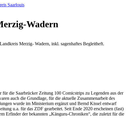
eis Saarlouis
 Merzig-Wadern
ndkreis Merzig- Wadern, inkl. sagenhaftes Begleitheft.
 er für die Saarbrücker Zeitung 100 Comicstrips zu Legenden aus der
 waren auch die Grundlage, für die aktuelle Zusammenarbeit des
hlungen wurde im Ministerium ergänzt und Bernd Kissel entwarf
tung u.a. für das ZDF gearbeitet. Seit Ende 2020 erscheinen (fast)
em Erfinder der bekannten „Känguru-Chroniken“, die zuletzt für die