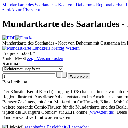
Mundartkarte des Saarlandes - Kaat von Dahämm - Regionalverband
zurück zur Übersicht
Mundartkarte des Saarlandes 
Mundartkarte des Saarlandes - Kaat von Dahämm mit Ortsnamen im Di
Endpreis:
6,60 € *
* inkl. MwSt
zzgl. Versandkosten
Kartenart
Beschreibung
Der Künstler Bernd Kissel (Jahrgang 1978) hat sich intensiv mit den 
Region illustriert. Aus dieser Arbeit entstanden im Anschluss daran
Beruser Zeichners, mit dem Ministerium für Umwelt, Klima, Mobilitä
weitere passende Comic-Figuren für die Mundartkarte und das Begleit
täglich die „Känguru-Comics“ auf ZEIT online (
www.zeit.de
). Diese
Kinoleinwand verfilmt worden waren.
sagenhaftes Begleitheft (Leseprobe)