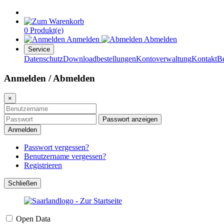
0 Produkt(e)
Anmelden
Abmelden
Service
Datenschutz
Downloadbestellungen
Kontoverwaltung
Kontakt
B
Anmelden / Abmelden
×
Passwort anzeigen
Anmelden
Passwort vergessen?
Benutzername vergessen?
Registrieren
Schließen
Open Data