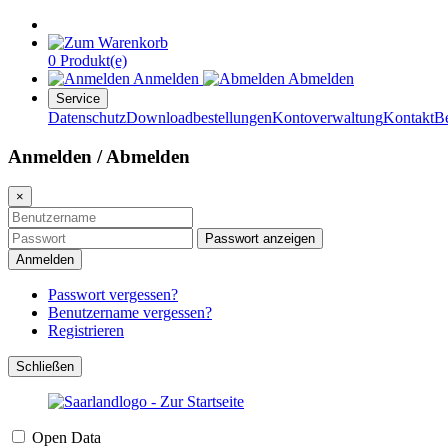
0 Produkt(e)
Anmelden
Abmelden
Service
Datenschutz
Downloadbestellungen
Kontoverwaltung
Kontakt
B
Anmelden / Abmelden
×
Passwort anzeigen
Anmelden
Passwort vergessen?
Benutzername vergessen?
Registrieren
Schließen
Open Data