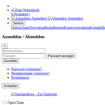
0 Produkt(e)
Anmelden
Abmelden
Service
Datenschutz
Downloadbestellungen
Kontoverwaltung
Kontakt
B
Anmelden / Abmelden
×
Passwort anzeigen
Anmelden
Passwort vergessen?
Benutzername vergessen?
Registrieren
Schließen
Open Data