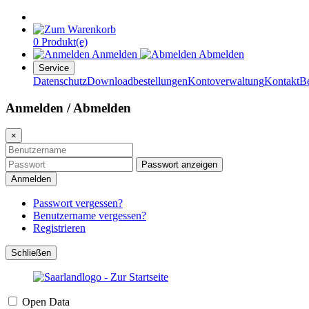
0 Produkt(e)
Anmelden
Abmelden
Service
Datenschutz
Downloadbestellungen
Kontoverwaltung
Kontakt
B
Anmelden / Abmelden
×
Passwort anzeigen
Anmelden
Passwort vergessen?
Benutzername vergessen?
Registrieren
Schließen
Open Data