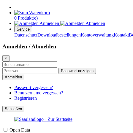
0 Produkt(e)
Anmelden
Abmelden
Service
Datenschutz
Downloadbestellungen
Kontoverwaltung
Kontakt
B
Anmelden / Abmelden
×
Passwort anzeigen
Anmelden
Passwort vergessen?
Benutzername vergessen?
Registrieren
Schließen
Open Data