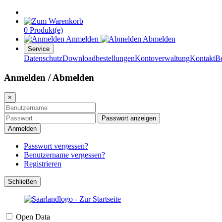
0 Produkt(e)
Anmelden
Abmelden
Service
Datenschutz
Downloadbestellungen
Kontoverwaltung
Kontakt
B
Anmelden / Abmelden
×
Passwort anzeigen
Anmelden
Passwort vergessen?
Benutzername vergessen?
Registrieren
Schließen
Open Data